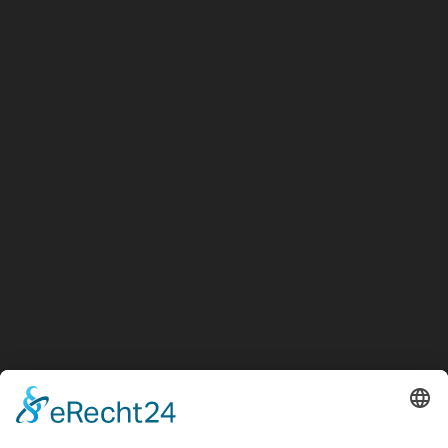
Fax: 09123 / 94 22 88
info@alpay-gmbh.de
Öffnungszeiten
Montag - Donnerstag:
07:30 - 17:30 Uhr
Freitag:
07:30 - 16:00 Uhr
SA: geschlossen
Links
Impressum